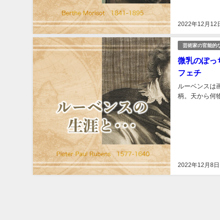
2022年12月12
芸術家の官能的
微乳のぽっ
フェチ
ルーベンスは
柄。天から何物
2022年12月8日