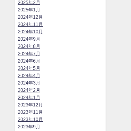
2025年2月
2025年1月
2024年12月
2024年11月
2024年10月
2024年9月
2024年8月
2024年7月
2024年6月
2024年5月
2024年4月
2024年3月
2024年2月
2024年1月
2023年12月
2023年11月
2023年10月
2023年9月