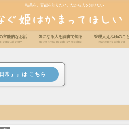
唯美を、官能を知りたい。だから人を知りたい
の官能的なお話
気になる人を読書で知る
管理人えふゆのこ
t's sensual story
get to know people by reading
manager's whisper
日常」』は こちら