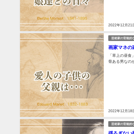
2022年12月21
芸術家の官能的
画家マネの
「草上の昼食
骨ある男なのか
2022年12月18
芸術家の官能的
揺るぎない