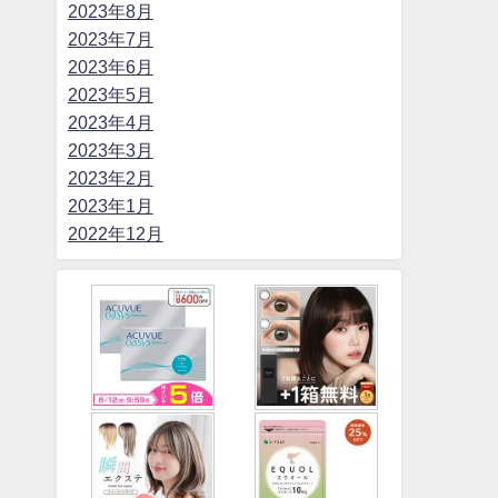
2023年8月
2023年7月
2023年6月
2023年5月
2023年4月
2023年3月
2023年2月
2023年1月
2022年12月