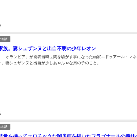
日
なお話
家族。妻シュザンヌと出自不明の少年レオン
」「オランピア」が発表当時世間を騒がす事になった画家エドゥアール・マネ
。妻シュザンヌと出自が少しあやふやな男の子のこと。...
日
なお話
技量を持ってエロチックな閨房画を描いたフラゴナールの義妹