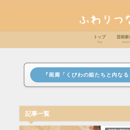
トップ
芸術家
Top
Artis
『画廊「くびわの姫たちと内なる
記事一覧