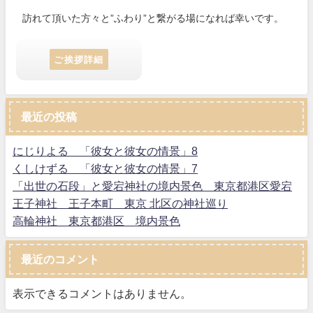
訪れて頂いた方々と”ふわり”と繋がる場になれば幸いです。
ご挨拶詳細
最近の投稿
にじりよる 「彼女と彼女の情景」8
くしけずる 「彼女と彼女の情景」7
「出世の石段」と愛宕神社の境内景色 東京都港区愛宕
王子神社 王子本町 東京 北区の神社巡り
高輪神社 東京都港区 境内景色
最近のコメント
表示できるコメントはありません。