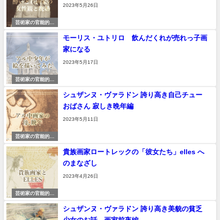
2023年5月26日
芸術家の官能的な
お話
モーリス・ユトリロ 飲んだくれが売れっ子画
家になる
2023年5月17日
芸術家の官能的な
お話
シュザンヌ・ヴァラドン 誇り高き自己チュー
おばさん 寂しき晩年編
2023年5月11日
芸術家の官能的な
お話
貴族画家ロートレックの「彼女たち」elles へ
のまなざし
2023年4月26日
芸術家の官能的な
お話
シュザンヌ・ヴァラドン 誇り高き美貌の貧乏