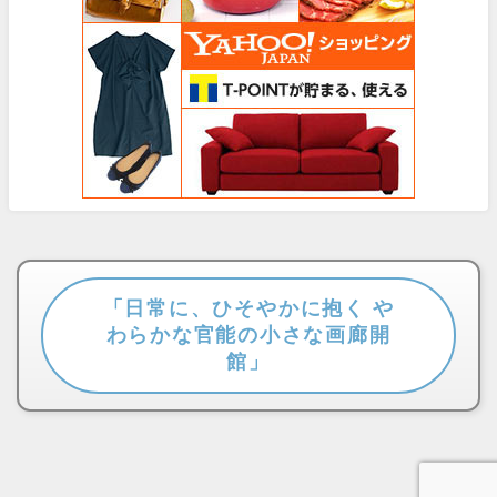
「日常に、ひそやかに抱く や
わらかな官能の小さな画廊開
館」