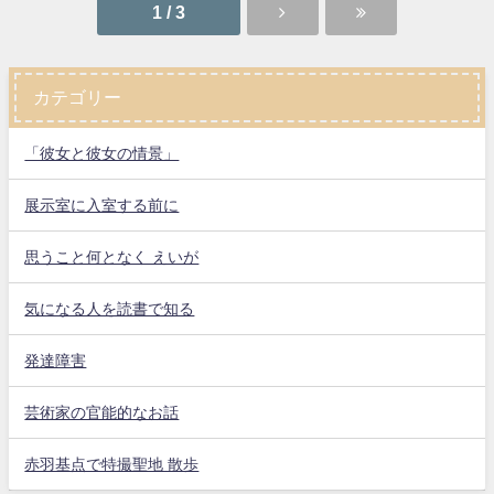
1 / 3
カテゴリー
「彼女と彼女の情景」
展示室に入室する前に
思うこと何となく えいが
気になる人を読書で知る
発達障害
芸術家の官能的なお話
赤羽基点で特撮聖地 散歩