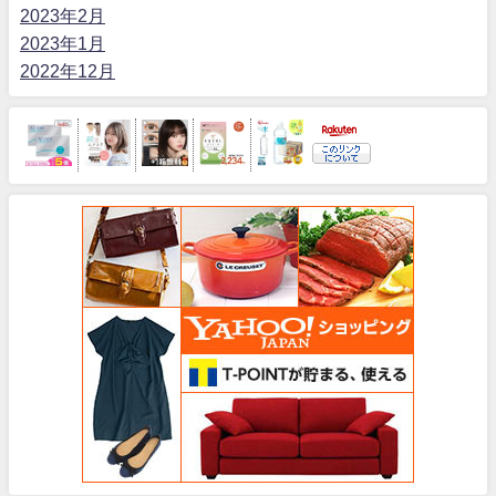
2023年2月
2023年1月
2022年12月