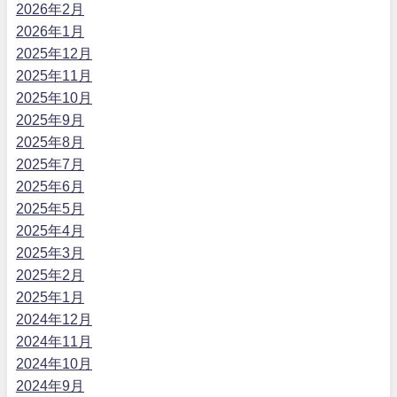
2026年2月
2026年1月
2025年12月
2025年11月
2025年10月
2025年9月
2025年8月
2025年7月
2025年6月
2025年5月
2025年4月
2025年3月
2025年2月
2025年1月
2024年12月
2024年11月
2024年10月
2024年9月