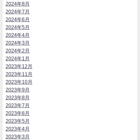
2024年8月
2024年7月
2024年6月
2024年5月
2024年4月
2024年3月
2024年2月
2024年1月
2023年12月
2023年11月
2023年10月
2023年9月
2023年8月
2023年7月
2023年6月
2023年5月
2023年4月
2023年3月