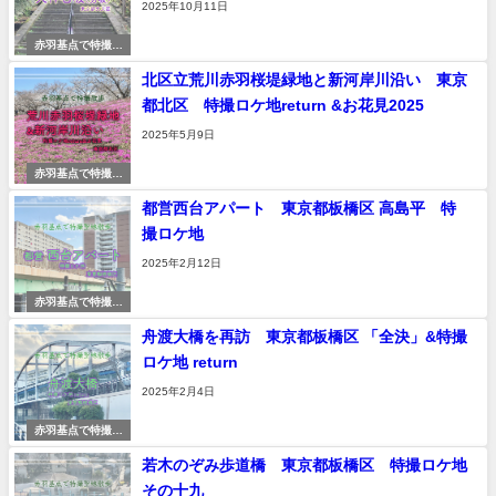
2025年10月11日
赤羽基点で特撮聖
地 散歩
北区立荒川赤羽桜堤緑地と新河岸川沿い 東京
都北区 特撮ロケ地return &お花見2025
2025年5月9日
赤羽基点で特撮聖
地 散歩
都営西台アパート 東京都板橋区 高島平 特
撮ロケ地
2025年2月12日
赤羽基点で特撮聖
地 散歩
舟渡大橋を再訪 東京都板橋区 「全決」&特撮
ロケ地 return
2025年2月4日
赤羽基点で特撮聖
地 散歩
若木のぞみ歩道橋 東京都板橋区 特撮ロケ地
その十九