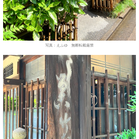
写真：えふゆ 無断転載厳禁