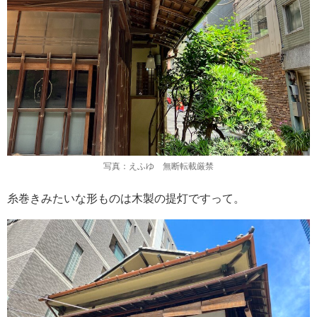
写真：えふゆ 無断転載厳禁
糸巻きみたいな形ものは木製の提灯ですって。