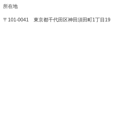
所在地
〒101-0041 東京都千代田区神田須田町1丁目19