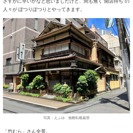
さすがに早いかなと思いましたけど、間も無く”開店待ち”の
人々が ぽつりぽつりとやってきます。
写真：えふゆ 無断転載厳禁
「竹むら」さん全景。