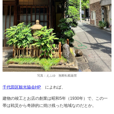
写真：えふゆ 無断転載厳禁
千代田区観光協会HP
によれば、
建物の竣工とお店の創業は昭和5年（1930年）で、この一
帯は戦災から奇跡的に焼け残った地域なのだとか。