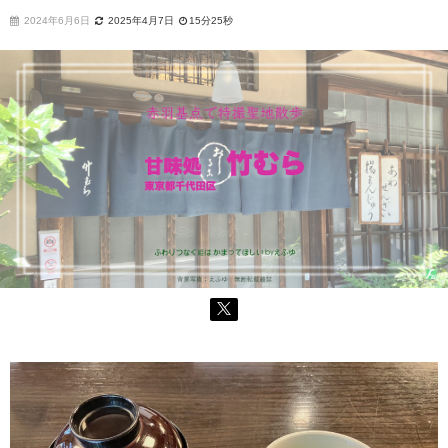
2024年6月6日
2025年4月7日
15分25秒