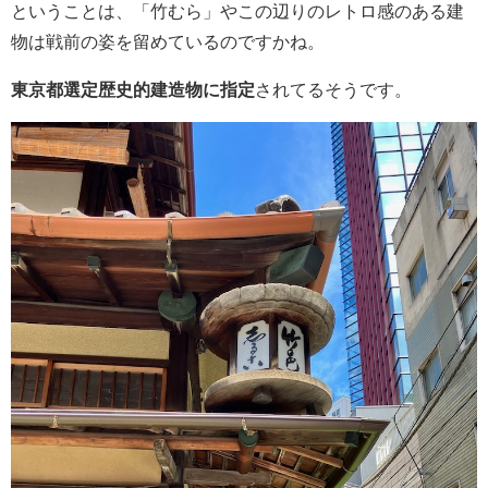
ということは、「竹むら」やこの辺りのレトロ感のある建
物は戦前の姿を留めているのですかね。
東京都選定歴史的建造物に指定
されてるそうです。