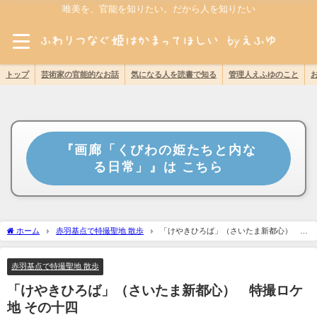
唯美を、官能を知りたい。だから人を知りたい
トップ
芸術家の官能的なお話
気になる人を読書で知る
管理人えふゆのこと
『画廊「くびわの姫たちと内な
る日常」』は こちら
ホーム
赤羽基点で特撮聖地 散歩
「けやきひろば」（さいたま新都心） 特
撮ロケ地 その十四
赤羽基点で特撮聖地 散歩
「けやきひろば」（さいたま新都心） 特撮ロケ
地 その十四