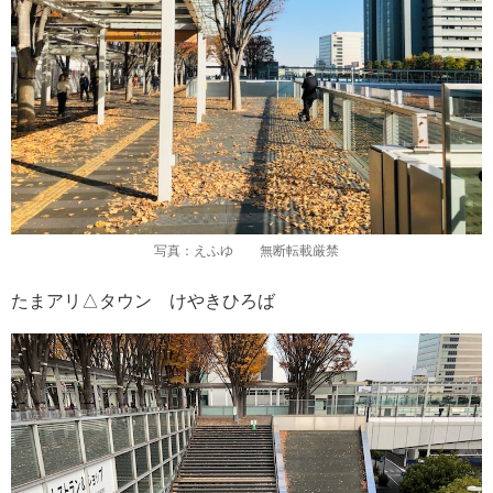
写真：えふゆ 無断転載厳禁
たまアリ△タウン けやきひろば