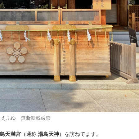
：えふゆ 無断転載厳禁
島天満宮
（通称
湯島天神
）を訪ねてます。