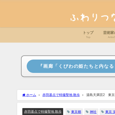
トップ
芸術家
Top
Artis
『画廊「くびわの姫たちと内なる
ホーム
赤羽基点で特撮聖地 散歩
湯島天満宮2 東
赤羽基点で特撮聖地 散歩
東京都
神社
東京 