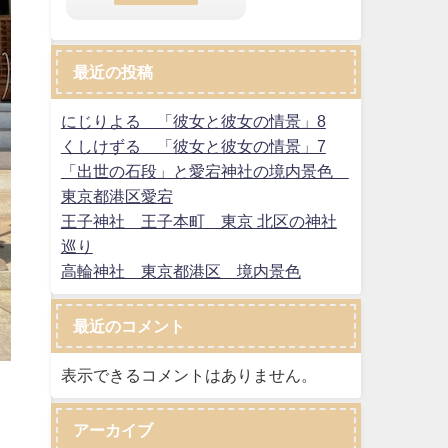
最近の投稿
にじりよる 「彼女と彼女の情景」8
くしけずる 「彼女と彼女の情景」7
「出世の石段」と愛宕神社の境内景色
東京都港区愛宕
王子神社 王子本町 東京 北区の神社
巡り
高輪神社 東京都港区 境内景色
最近のコメント
表示できるコメントはありません。
アーカイブ