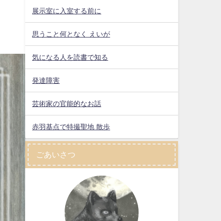
展示室に入室する前に
思うこと何となく えいが
気になる人を読書で知る
発達障害
芸術家の官能的なお話
赤羽基点で特撮聖地 散歩
ごあいさつ