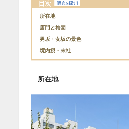
目次
[
目次を隠す
]
所在地
唐門と梅園
男坂・女坂の景色
境内摂・末社
所在地