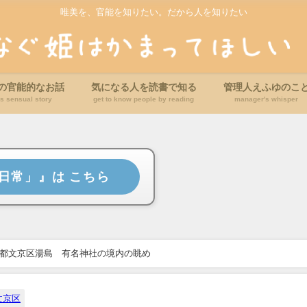
唯美を、官能を知りたい。だから人を知りたい
の官能的なお話
気になる人を読書で知る
管理人えふゆのこ
t's sensual story
get to know people by reading
manager's whisper
日常」』は こちら
京都文京区湯島 有名神社の境内の眺め
文京区